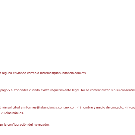
ia alguna enviando correo a informes@labundancia.com.mx
 pago y autoridades cuando exista requerimiento legal. No se comercializan sin su consenti
Envíe solicitud a informes@labundancia.com.mx con: (i) nombre y medio de contacto; (ii) co
 20 días hábiles.
en la configuración del navegador.