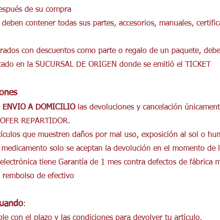
después de su compra
os deben contener todas sus partes, accesorios, manuales, cert
prados con descuentos como parte o regalo de un paquete, deber
tado en la SUCURSAL DE ORIGEN donde se emitió el TICKET
iones
e
ENVIO A DOMICILIO
las devoluciones y cancelación únicamen
HOFER REPARTIDOR.
rtículos que muestren daños por mal uso, exposición al sol o hum
y medicamento solo se aceptan la devolución en el momento de 
electrónica tiene Garantía de 1 mes contra defectos de fábrica 
 rembolso de efectivo
cuando
:
e con el plazo y las condiciones para devolver tu artículo.