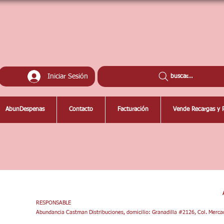
Iniciar Sesión
buscar...
AbunDespenas
Contacto
Facturación
Vende Recargas y 
RESPONSABLE
Abundancia Castman Distribuciones, domicilio: Granadilla #2126, Col. Mercad