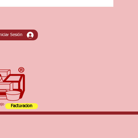
niciar Sesión
ajo
Facturacion