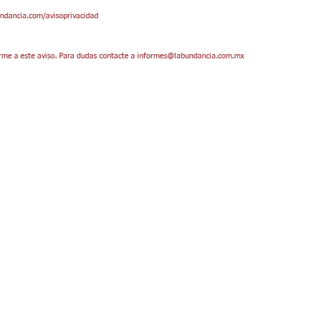
undancia.com/avisoprivacidad
nforme a este aviso. Para dudas contacte a informes@labundancia.com.mx