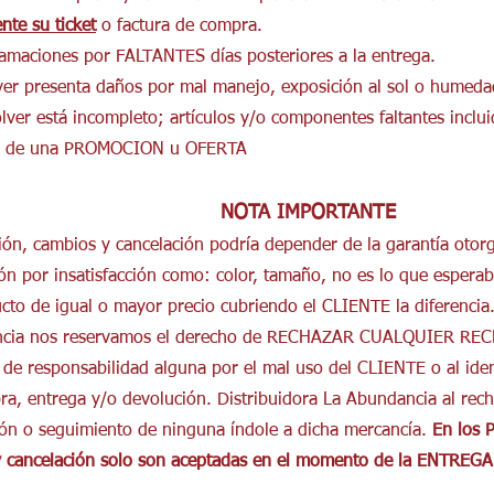
nte su ticket
o factura de compra.
amaciones por FALTANTES días posteriores a la entrega.
olver presenta daños por mal manejo, exposición al sol o humed
olver está incompleto; artículos y/o componentes faltantes incl
rte de una PROMOCION u OFERTA
NOTA IMPORTANTE
ción, cambios y cancelación podría depender de la garantía otor
n por insatisfacción como: color, tamaño, no es lo que esperab
cto de igual o mayor precio cubriendo el CLIENTE la diferenc
ancia nos reservamos el derecho de RECHAZAR CUALQUIER REC
de responsabilidad alguna por el mal uso del CLIENTE o al iden
a, entrega y/o devolución. Distribuidora La Abundancia al rech
ión o seguimiento de ninguna índole a dicha mercancía.
En los 
y cancelación solo son aceptadas en el momento de la ENTRE